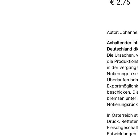
€ 2.75
Autor: Johanne
Anhaltender in
Deutschland di
Die Ursachen, w
die Produktions
in der vergange
Notierungen se
Überlaufen bri
Exportmöglichke
beschicken. Di
bremsen unter 
Notierungsrück
In Österreich 
Druck. Rettete
Fleischgeschäft
Entwicklungen 