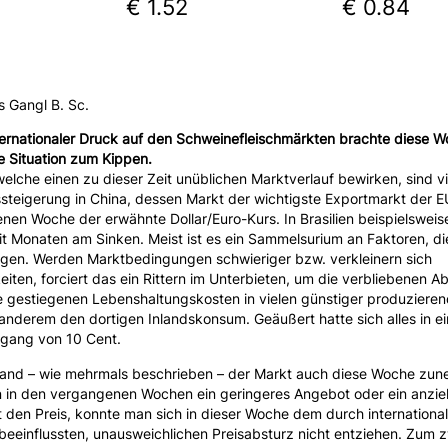
€ 1.52
€ 0.84
s Gangl B. Sc.
ternationaler Druck auf den Schweinefleischmärkten brachte diese W
e Situation zum Kippen.
elche einen zu dieser Zeit unüblichen Marktverlauf bewirken, sind vie
steigerung in China, dessen Markt der wichtigste Exportmarkt der EU
nen Woche der erwähnte Dollar/Euro-Kurs. In Brasilien beispielsweise
it Monaten am Sinken. Meist ist es ein Sammelsurium an Faktoren, di
ngen. Werden Marktbedingungen schwieriger bzw. verkleinern sich
iten, forciert das ein Rittern im Unterbieten, um die verbliebenen 
e gestiegenen Lebenshaltungskosten in vielen günstiger produziere
anderem den dortigen Inlandskonsum. Geäußert hatte sich alles in e
gang von 10 Cent.
stand – wie mehrmals beschrieben – der Markt auch diese Woche zu
n in den vergangenen Wochen ein geringeres Angebot oder ein anzi
 den Preis, konnte man sich in dieser Woche dem durch internationa
beeinflussten, unausweichlichen Preisabsturz nicht entziehen. Zum z