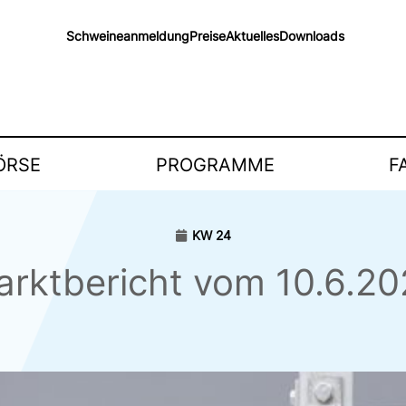
Schweineanmeldung
Preise
Aktuelles
Downloads
ÖRSE
PROGRAMME
F
KW 24
rktbericht vom 10.6.2