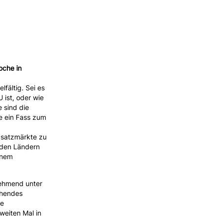
oche in
lfältig. Sei es
 ist, oder wie
 sind die
e ein Fass zum
Absatzmärkte zu
nden Ländern
inem
nehmend unter
ehendes
le
weiten Mal in