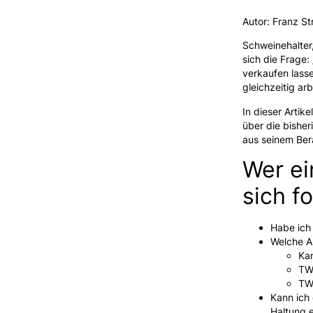
Autor: Franz St
Schweinehalter,
sich die Frage:
verkaufen lass
gleichzeitig arb
In dieser Artike
über die bisher
aus seinem Ber
Wer ei
sich f
Habe ich
Welche An
Kan
TW
TW
Kann ich
Haltung 