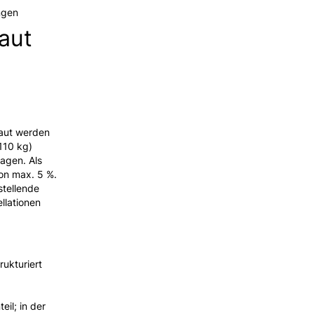
ngen
aut
baut werden
110 kg)
agen. Als
von max. 5 %.
stellende
llationen
rukturiert
eil; in der