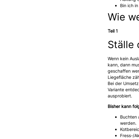
Bin ich i
Wie we
Teil 1
Ställe
Wenn kein Ausl
kann, dann mus
geschaffen wer
Liegefläche zäh
Bei der Umsetz
Variante entdec
ausprobiert.
Bisher kann fo
Buchten a
werden.
Kotbereic
Fress-/Ak