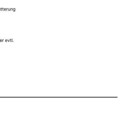
ütterung
r evtl.