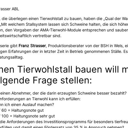
rasser ABL
 die überlegen einen Tierwohlstall zu bauen, haben die „Qual der Wahl
 „Mit welchem Stallsystem lassen sich Schweine halten, die sich höhe
en, den Vorgaben der AMA-Tierwohl-Module entsprechen und saube
eitswirtschaftlich vertretbar sind.
lserie gibt
Franz Strasser
, Produktionsberater von der BSH in Wels, e
igen Erfahrungen der in letzter Zeit in Betrieb genommenen Ställe. Es
atungsalltag.
nen Tierwohlstall bauen will 
olgende Frage stellen:
 einen Abnehmer, der die darin erzeugten Schweine besser bezahlt?
forderungen an Tierwohl kann ich erfüllen:
n ich einen Auslauf machen?
 60 = Haltungsnote gut
 100 = Haltungsnote sehr gut
 die Anforderungen des Investitionsprogramms für besonders tierfreu
erfüllen und damit einen Fördersatz von 35 % in Anspruch nehmen?