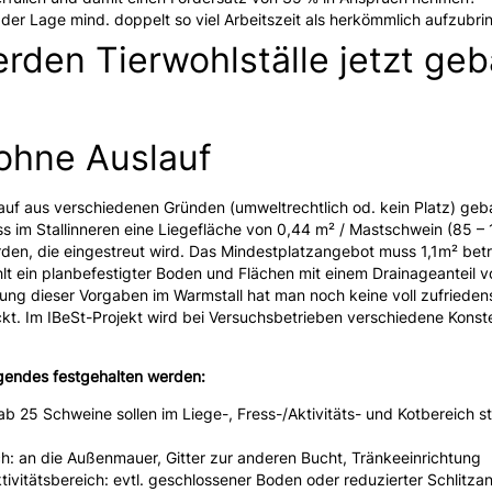
n der Lage mind. doppelt so viel Arbeitszeit als herkömmlich aufzubri
rden Tierwohlställe jetzt geb
 ohne Auslauf
auf aus verschiedenen Gründen (umweltrechtlich od. kein Platz) ge
s im Stallinneren eine Liegefläche von 0,44 m² / Mastschwein (85 – 
den, die eingestreut wird. Das Mindestplatzangebot muss 1,1m² betr
lt ein planbefestigter Boden und Flächen mit einem Drainageanteil 
ung dieser Vorgaben im Warmstall hat man noch keine voll zufrieden
kt. Im IBeSt-Projekt wird bei Versuchsbetrieben verschiedene Konste
lgendes festgehalten werden:
b 25 Schweine sollen im Liege-, Fress-/Aktivitäts- und Kotbereich st
h: an die Außenmauer, Gitter zur anderen Bucht, Tränkeeinrichtung
tivitätsbereich: evtl. geschlossener Boden oder reduzierter Schlitzant