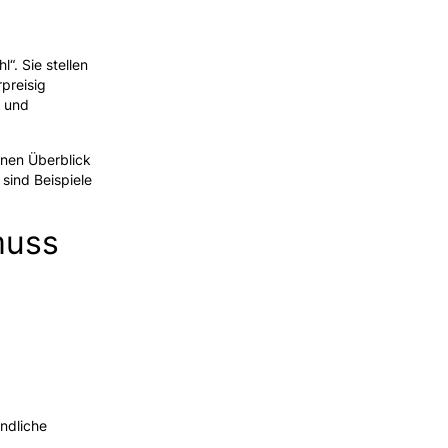
“. Sie stellen
rpreisig
r und
inen Überblick
 sind Beispiele
muss
ndliche