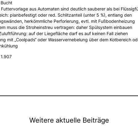
 Bucht
t Futtervorlage aus Automaten sind deutlich sauberer als bei Flüssigf
ich: planbefestigt oder red. Schlitzanteil (unter 5 %), entlang den
ungswänden, herkömmliche Perforierung, evtl. mit Fußbodenheizung
tem muss die Stroheinstreu vertragen: daher Spülsystem einbauen
Zuluftführung: auf der Liegefläche darf es auf keinen Fall ziehen
lung mit „Coolpads“ oder Wasservernebelung über dem Kotbereich ode
nkühlung
1.907
Weitere aktuelle Beiträge