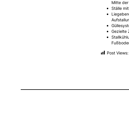
Mitte der
Ställe mi
Liegebere
Aufstall
Güllesys
Gezielte 
Stallküh
Fußbode
Post Views: